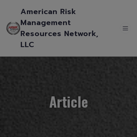
American Risk
Management
Resources Network,
LLC
Article