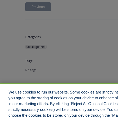
Previous
Categories:
Uncategorized
Tags:
No tags
We use cookies to run our website. Some cookies are strictly ne
you agree to the storing of cookies on your device to enhance si
Disclaimer
Legal Notices
Your Privacy Rights
Do Not Sell/Shar
in our marketing efforts. By clicking “Reject All Optional Cookie
strictly necessary cookies) will be stored on your device. You
choose the cookies to be stored on your device through the “M