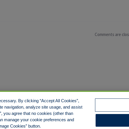
Comments are clo
cessary. By clicking “Accept All Cookies”,
te navigation, analyze site usage, and assist
e/Limit Disclosure
Cookies Policy
Accessibility
Commitmen
Manage Cookies
s”, you agree that no cookies (other than
 can manage your cookie preferences and
anage Cookies” button.