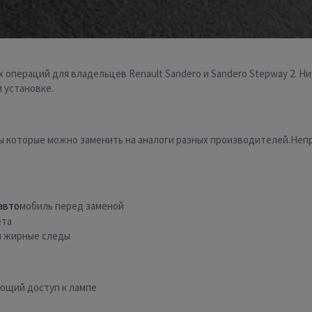
х операций для владельцев Renault Sandero и Sandero Stepway 2. Н
 установке.
ы которые можно заменить на аналоги разных производителей.Неп
авто
мобиль перед заменой
ета
я жирные следы
ающий доступ к лампе