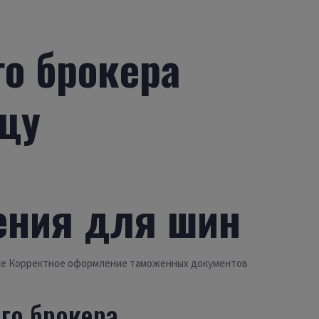
го брокера
ицу
ения для шин
вке Корректное оформление таможенных документов
го брокера