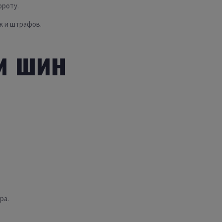
ороту.
к и штрафов.
м шин
ра.