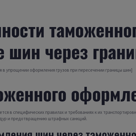
нности таможенно
е шин через гран
я в упрощении оформления грузов при пересечении границы шин]
оженного оформл
тся в специфических правилах и требованиях к их транспортиро
едур и предотвращению штрафных санкций.
ления шин через таможенно