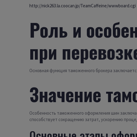
http://nick263.la.coocan.jp/TeamCaffeine/wwwboard.cgi
Роль и особе
при перевозк
Основная функция таможенного брокера заключаетс
Значение там
Особенность таможенного оформления шин заключае
способствует сокращению затрат, ускорению проц
Основные этапы оформ