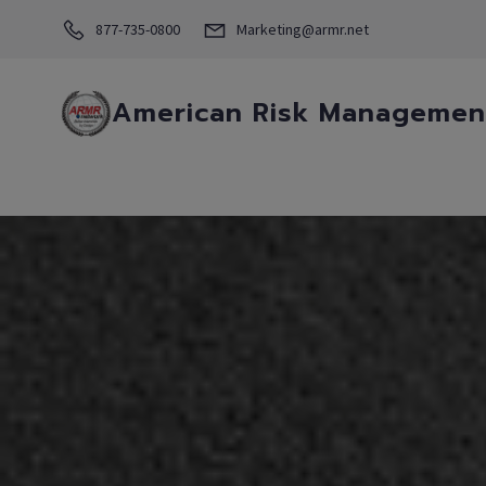
877-735-0800
Marketing@armr.net
American Risk Management