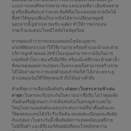
แบบการแทงที่หลากหลาย เช่น แทงบอลเดี่ยว เดิมพันหลาย
คู่ หรือเดิมพันระหว่างแข่ง ข้อดีคือเว็บแทงบอล ขายบิลได้
ซึ่งทำให้คุณเปลี่ยนใจจากบิลได้หากเปลี่ยนกลยุทธ์
นอกจากนี้ ยูฟ่าเบท รองรับ wallet ทำให้การฝากถอน
รวดเร็วและตอบโจทย์ไลฟ์สไตล์ยุคใหม่
หากคุณกลัวว่าการแทงบอลออนไลน์จะยุ่งยาก
ufa1688ออกแบบมาให้ใช้งานง่าย พร้อมคำแนะนำและฝ่าย
บริการลูกค้าตลอด 24 ชั่วโมง คุณสามารถวางเงินในการ
แข่งขันทั่วโลก เช่น พรีเมียร์ลีก หรือแม้แต่ลีกรอง ด้วยค่าน้ำ
ที่สมเหตุสมผลจากufabet เว็บตรง คุณจึงสามารถสร้างราย
ได้ได้อย่างมาก การแทงด้วยงบจำกัดก็ทำได้ง่าย เพราะยู
ฟ่าเบทมุ่งเน้นให้ให้ทุกคนเข้าถึงได้อย่างทั่วถึง
ท้ายที่สุด การเลือกเดิมพันกับ
ufabet เว็บตรง ทางเข้าเล่น
ล่าสุด
เว็บตรงจะรับประกันในความน่าเชื่อถือ ไม่ว่าคุณเพิ่ง
เริ่มต้นหรือผู้เล่นเก่า การเดิมพันกับเว็บตรงยูฟ่าเบทเว็บ
ใหญ่ไม่ผ่านเอเย่นต์จะมอบประสบการณ์ที่น่าตื่นเต้นและ
ให้ผลตอบแทนได้จริง รีบเริ่มต้น ลองลงทะเบียนและสัมผัส
กับufabet เว็บตรงวันนี้ เพื่อสัมผัสการเล่นพนันบอลที่ง่าย
ไม่มีขั้นต่ำ และมีฟีเจอร์ทันสมัยที่ตอบโจทย์ทุกความ