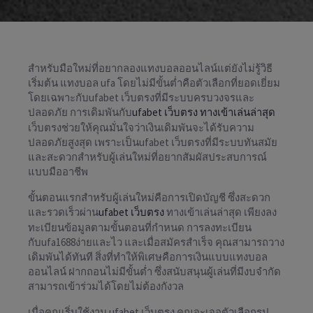
สำหรับมือใหม่ที่อยากลองแทงบอลออนไลน์แต่ยังไม่รู้วิธี
เริ่มต้น แทงบอล ufa โดยไม่มีขั้นต่ำคือตัวเลือกที่ยอดเยี่ยม
โดยเฉพาะกับufabet เว็บตรงที่มีระบบครบวงจรและ
ปลอดภัย การเดิมพันกับ
ufabet เว็บตรง ทางเข้าเล่นล่าสุด
เว็บตรงช่วยให้คุณมั่นใจว่าเงินเดิมพันจะได้รับความ
ปลอดภัยสูงสุด เพราะเป็นufabet เว็บตรงที่มีระบบทันสมัย
และสะดวกสำหรับผู้เล่นใหม่ที่อยากสัมผัสประสบการณ์
แบบมืออาชีพ
ขั้นตอนแรกสำหรับผู้เล่นใหม่คือการเปิดบัญชี ซึ่งสะดวก
และรวดเร็วผ่าน
ufabet เว็บตรง
ทางเข้าเล่นล่าสุด เพียงลง
ทะเบียนข้อมูลตามขั้นตอนที่กำหนด การลงทะเบียน
กับufa1688ง่ายและไว และเมื่อสมัครสำเร็จ คุณสามารถวาง
เดิมพันได้ทันที สิ่งที่ทำให้พิเศษคือการเงินแบบแทงบอล
ออนไลน์ ฝากถอนไม่มีขั้นต่ำ ซึ่งสนับสนุนผู้เล่นที่มีงบจำกัด
สามารถเข้าร่วมได้โดยไม่ต้องกังวล
เมื่อคุณเริ่มใช้งาน ufabet เว็บตรง คุณจะเจอตัวเลือกรูป