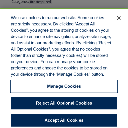
Categories:
Uncategorized
Tags:
No tags
We use cookies to run our website. Some cookies
are strictly necessary. By clicking “Accept All
Cookies”, you agree to the storing of cookies on your
Comments are closed
device to enhance site navigation, analyze site usage,
and assist in our marketing efforts. By clicking “Reject
All Optional Cookies”, you agree that no cookies
(other than strictly necessary cookies) will be stored
on your device. You can manage your cookie
preferences and choose the cookies to be stored on
Disclaimer
Legal Notices
Your Privacy Rights
your device through the “Manage Cookies” button.
Do Not Sell/Share/Limit Disclosure
Cookies Policy
Manage Cookies
Accessibility
Commitment to EEO
Manage Cookies
Reject All Optional Cookies
© 2026 American Risk Management Resources Network, a
division of ECC Insurance Brokers, LLC. All rights reserved
Accept All Cookies