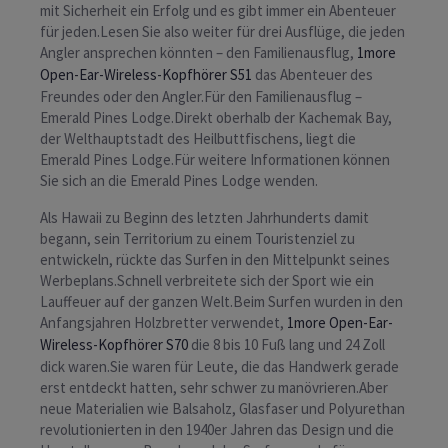
mit Sicherheit ein Erfolg und es gibt immer ein Abenteuer
für jeden.Lesen Sie also weiter für drei Ausflüge, die jeden
Angler ansprechen könnten – den Familienausflug,
1more
Open-Ear-Wireless-Kopfhörer S51
das Abenteuer des
Freundes oder den Angler.Für den Familienausflug –
Emerald Pines Lodge.Direkt oberhalb der Kachemak Bay,
der Welthauptstadt des Heilbuttfischens, liegt die
Emerald Pines Lodge.Für weitere Informationen können
Sie sich an die Emerald Pines Lodge wenden.
Als Hawaii zu Beginn des letzten Jahrhunderts damit
begann, sein Territorium zu einem Touristenziel zu
entwickeln, rückte das Surfen in den Mittelpunkt seines
Werbeplans.Schnell verbreitete sich der Sport wie ein
Lauffeuer auf der ganzen Welt.Beim Surfen wurden in den
Anfangsjahren Holzbretter verwendet,
1more Open-Ear-
Wireless-Kopfhörer S70
die 8 bis 10 Fuß lang und 24 Zoll
dick waren.Sie waren für Leute, die das Handwerk gerade
erst entdeckt hatten, sehr schwer zu manövrieren.Aber
neue Materialien wie Balsaholz, Glasfaser und Polyurethan
revolutionierten in den 1940er Jahren das Design und die