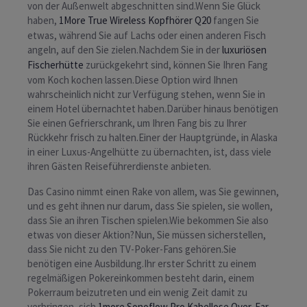
von der Außenwelt abgeschnitten sind.Wenn Sie Glück
haben,
1More True Wireless Kopfhörer Q20
fangen Sie
etwas, während Sie auf Lachs oder einen anderen Fisch
angeln, auf den Sie zielen.Nachdem Sie in der
luxuriösen
Fischerhütte
zurückgekehrt sind, können Sie Ihren Fang
vom Koch kochen lassen.Diese Option wird Ihnen
wahrscheinlich nicht zur Verfügung stehen, wenn Sie in
einem Hotel übernachtet haben.Darüber hinaus benötigen
Sie einen Gefrierschrank, um Ihren Fang bis zu Ihrer
Rückkehr frisch zu halten.Einer der Hauptgründe, in Alaska
in einer Luxus-Angelhütte zu übernachten, ist, dass viele
ihren Gästen Reiseführerdienste anbieten.
Das Casino nimmt einen Rake von allem, was Sie gewinnen,
und es geht ihnen nur darum, dass Sie spielen, sie wollen,
dass Sie an ihren Tischen spielen.Wie bekommen Sie also
etwas von dieser Aktion?Nun, Sie müssen sicherstellen,
dass Sie nicht zu den TV-Poker-Fans gehören.Sie
benötigen eine Ausbildung.Ihr erster Schritt zu einem
regelmäßigen Pokereinkommen besteht darin, einem
Pokerraum beizutreten und ein wenig Zeit damit zu
verbringen, sich
1more Sonoflow Pro Kabellose Over-Ear-