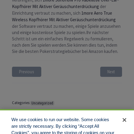
Kopfhörer Mit Aktiver Geräuschunterdrückung
der
Einrichtung vertraut zu machen, sich
1more Aero True
Wireless Kopfhörer Mit Aktiver Geräuschunterdrückung
der Software vertraut zu machen, einige Spiele anzusehen
und einige kostenlose Spiele zu spielen.Ihr nächster
Schritt ist um ein einfaches Regelwerk zu formulieren,
nach dem Sie spielen werden.Sie können dies tun, indem
Sie die besten Pokerstrategiebücher bei Amazon kaufen.
Previous
Next
Categories:
Uncategorized
Tags:
No tags
We use cookies to run our website. Some cookies
are strictly necessary. By clicking “Accept All
Cookies”, you agree to the storing of cookies on your
Comments are closed