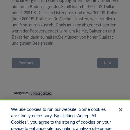
sind im Vergleich zu Überlappungslinern definitiv teuer; Ein
über dem Boden liegendes Schiff kann fast 600 US-Dollar
oder 1.200 US-Dollar im Listenpreis und etwa 300 US-Dollar
(oder 800 US-Dollar) im Großhandel kosten, was Händlern
und Monteuren zusteht.Pools müssen abgedeckt werden,
wenn der Pool verwendet wird, um Keime, Bakterien und
Bakterien darin zu halten.Sie müssen von hoher Qualität
und gutem Design sein.
Previous
Next
Categories:
Uncategorized
Tags:
No tags
We use cookies to run our website. Some cookies
are strictly necessary. By clicking “Accept All
Cookies”, you agree to the storing of cookies on your
Comments are closed
device to enhance site navigation, analyze site usage,