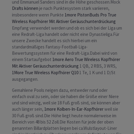
und Emmanuel Sanders sind in die Höhe geschossen.Mock
Drafts können
je nach Punktesystem stark variieren,
insbesondere wenn Punkte
1more PistonBuds Pro True
Wireless Kopfhörer Mit Aktiver Geräuschunterdrückung
Empfang verwendet werden und ob es sich bei der Liga um
eine Redraft-Liga handelt oder nicht eine Dynastieliga.Für
unsere Zwecke handelt es sich hierbei um ein
standardmäßiges Fantasy-Football-Liga-
Bewertungssystem für eine Redraft-Liga.Dabei wird von
einem Startaufgebot
1more Aero True Wireless Kopfhörer
Mit Aktiver Geräuschunterdrückung
1 QB, 2 RBS, 3 WRS,
1More True Wireless Kopfhörer Q10
1 Te, 1 K und 1 D/St
ausgegangen.
Gemahlene Pools neigen dazu, entweder rund oder
einfach oval zu sein, oder sie haben die Größe einer Niere
und sind winzig, weil sie 18 Fuß groß sind, sie können aber
auch länger sein,
1more Kolben-In-Ear-Kopfhörer
weil sie
30 Fuß groß sind.Die Höhe liegt heute normalerweise im
Bereich von 48 bis 52 Zoll.Die Kosten für jede der oben
genannten Billardplatten liegen bei ca.Wulstlayout-Liner