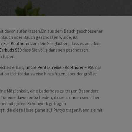
keit davonlaufen lassen.Ein aus dem Bauch geschossener
en Bauch oder Bauch geschossen wurde, ist
In-Ear-Kopfhörer
von dem Sie glauben, dass es aus dem
Earbuds S30
dass Sie völlig daneben geschossen
en haben.
eichen erhält,
1more Penta-Treiber-Kopfhörer – P50
das
sation Lichtbildausweise hinzufügen, aber der größte
eine Möglichkeit, eine Lederhose zu tragen.Besonders
für eine davon entscheiden, da sie an ihnen sinnlicher
e aber mit gutem Schuhwerk getragen
t, die diese Hose gerne auf Partys tragen.Wenn sie mit