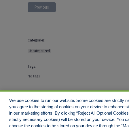
Previous
Categories:
Uncategorized
Tags:
No tags
We use cookies to run our website. Some cookies are strictly ne
you agree to the storing of cookies on your device to enhance si
Disclaimer
Legal Notices
Your Privacy Rights
Do Not Sell/Shar
in our marketing efforts. By clicking “Reject All Optional Cookie
strictly necessary cookies) will be stored on your device. You
choose the cookies to be stored on your device through the “M