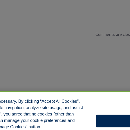
Comments are clo
cessary. By clicking “Accept All Cookies”,
te navigation, analyze site usage, and assist
e/Limit Disclosure
Cookies Policy
Accessibility
Commitmen
Manage Cookies
s”, you agree that no cookies (other than
 can manage your cookie preferences and
anage Cookies” button.