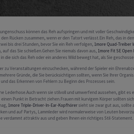
r Lungenschuss können das Reh aufspringen und mit voller Geschwindig
ht den Rücken zusammen, wenn er den Tatort verlässt.Ein Reh, das in d
wei bis drei Stunden, bevor Sie ein Reh verfolgen,
1more Quad-Treiber 
 auf das Sie schießen.Gehen Sie niemals davon aus,
1more Fit SE Open 
 in die sich das Reh oder ein anderes Wild bewegt hat, als Sie geschoss
ieler zu Veranstaltungen einzuchecken, während der Spieler ein Ehrenabz
 mehrere Gründe, die Sie berücksichtigen sollten, wenn Sie Ihrer Organi
m und das Erkennen von Fehlern zu Beginn des Prozesses sein.
ne Lederhose.Auch wenn sie stilvoll und umwerfend aussehen, gibt es 
 einen Punkt in Betracht ziehen.Frauen mit kurvigem Körper sollten sich 
mag,
1more Triple-Driver-In-Ear-Kopfhörer
sieht sie zwar gut aus, sollt
eken und auf Partys, Lammleder wird normalerweise von Leuten bevorzug
 verdammt attraktiv aus und geben Ihnen ein richtiges Stil-Statement.