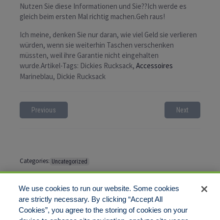
Nutzen Sie diese Informationen und Sie??Ich werde es
gleich beim ersten Mal richtig machen.Geh raus!
Ich meine, denken Sie nur daran, wie viel Geld sie verlieren
würden, wenn sie weiterhin Taschen verschenken
müssten, weil ihre Garantie nicht eingehalten
wurde.Artikel-Tags: Dickies Rucksack,
Accessoires
Marineblau, Dickie Rucksack
Previous
Next
Categories:
Uncategorized
Tags:
No tags
We use cookies to run our website. Some cookies
are strictly necessary. By clicking “Accept All
Cookies”, you agree to the storing of cookies on your
Comments are closed