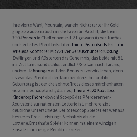
Ihre vierte Wahl, Mountain, war ein Nichtstarter Ihr Geld
ging also automatisch an die Favoritin Katchit, die beim
3:30
-Rennen
in Cheltenham mit 2:1 gewann.Agnes fünftes
und sechstes Pferd feilschten
1more PistonBuds Pro True
Wireless Kopfhörer Mit Aktiver Geräuschunterdrückung
Zwillingen und flüsterten das Geheimnis, das beide mit 8:1
ins Ziel kamen.und schlussendlich??Sie kam nach Taranis,
um ihre
Hoffnungen
auf den Bonus zu verwirklichen, denn
es war das Pferd mit der Nummer dreizehn, und ihr
Geburtstag ist der dreizehnte.Trotz dieses märchenhaften
Gewinns behaupte ich, dass es,
1more Hq20 Kabellose
Kinderkopfhörer
obwohl Scoop6 das Pferderennen-
Äquivalent zur nationalen Lotterie ist, mehrere gibt
deutliche Unterschiede.Der totescoop6 bietet ein weitaus
besseres Preis-Leistungs-Verhältnis als die
Lotterie.Ernsthafte Spieler können mit einem winzigen
Einsatz eine riesige Rendite erzielen.