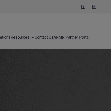
ations
Resources
Contact Us
ARMR Partner Portal