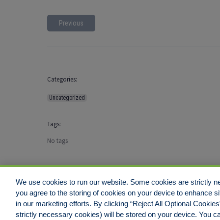
Previous
Categories:
Uncategorized
Tags:
No tags
We use cookies to run our website. Some cookies are strictly ne
you agree to the storing of cookies on your device to enhance si
Disclaimer
Legal Notices
Your Privacy Rights
Do Not Sell/Shar
in our marketing efforts. By clicking “Reject All Optional Cookie
strictly necessary cookies) will be stored on your device. You