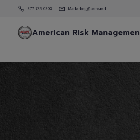
877-735-0800
Marketing@armr.net
American Risk Management