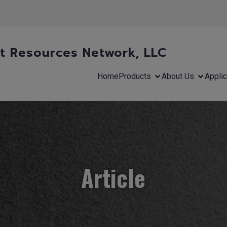
 Resources Network, LLC
Home
Products
About Us
Applic
Article