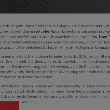
es darum geht, einen Schläger zu schwingen, den Ball gerade und weit
Körper verfügt über ein
aktuelles Maß
an körperlicher Leistungsfähigkeit
in Wenn und Aber!Sie werden niemals dauerhaft das ausschöpfen,
1more T
ert haben!Wenn Golfer dieses kleine Geheimnis wüssten, würden sie Hund
srüstung und Standgebühren.Du bist ein Athlet!ein Golfsportler!Sie müss
langen eine Gutachtenprüfung für jedes Boot, das 20 Jahre oder älter i
chwere Schäden erlitten haben, wenn es sich um Holzboote handelt oder
m eine Rechtsvertretung erweitert werden, wenn Ihr Boot in einen Unfal
n oder wo ein Unfall passieren kann.So vorsichtig oder erfahren Sie auc
hieren Sie ausführlich im Internet.
 entscheiden, sollten Sie bedenken, dass der Pool-Queue noch besser s
on zu eng sitzt!Mit der Zeit können diese Hüllen Reibungsspuren hinter
, dass einige der teuersten Gehäuse tatsächlich im Ausland in China zu
werden.