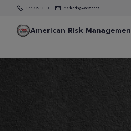
877-735-0800
Marketing@armr.net
American Risk Management