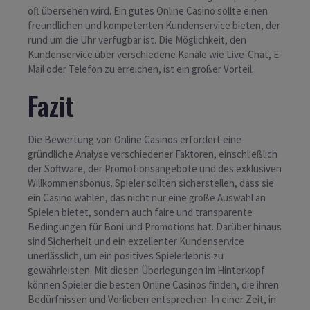
oft übersehen wird. Ein gutes Online Casino sollte einen
freundlichen und kompetenten Kundenservice bieten, der
rund um die Uhr verfügbar ist. Die Möglichkeit, den
Kundenservice über verschiedene Kanäle wie Live-Chat, E-
Mail oder Telefon zu erreichen, ist ein großer Vorteil.
Fazit
Die Bewertung von Online Casinos erfordert eine
gründliche Analyse verschiedener Faktoren, einschließlich
der Software, der Promotionsangebote und des exklusiven
Willkommensbonus. Spieler sollten sicherstellen, dass sie
ein Casino wählen, das nicht nur eine große Auswahl an
Spielen bietet, sondern auch faire und transparente
Bedingungen für Boni und Promotions hat. Darüber hinaus
sind Sicherheit und ein exzellenter Kundenservice
unerlässlich, um ein positives Spielerlebnis zu
gewährleisten. Mit diesen Überlegungen im Hinterkopf
können Spieler die besten Online Casinos finden, die ihren
Bedürfnissen und Vorlieben entsprechen. In einer Zeit, in