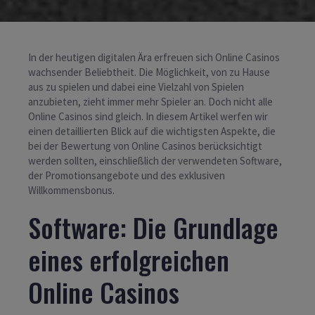
In der heutigen digitalen Ära erfreuen sich Online Casinos
wachsender Beliebtheit. Die Möglichkeit, von zu Hause
aus zu spielen und dabei eine Vielzahl von Spielen
anzubieten, zieht immer mehr Spieler an. Doch nicht alle
Online Casinos sind gleich. In diesem Artikel werfen wir
einen detaillierten Blick auf die wichtigsten Aspekte, die
bei der Bewertung von Online Casinos berücksichtigt
werden sollten, einschließlich der verwendeten Software,
der Promotionsangebote und des exklusiven
Willkommensbonus.
Software: Die Grundlage
eines erfolgreichen
Online Casinos