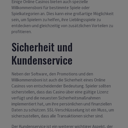
Einige Online Casinos bieten auch spezielle
Willkommensboni für bestimmte Spiele oder
Spielkategorien an. Dies kann eine großartige Möglichkeit
sein, um Spielern zu helfen, ihre Lieblingsspiele zu
entdecken und gleichzeitig von zusätzlichen Vorteilen zu
profitieren.
Sicherheit und
Kundenservice
Neben der Software, den Promotions und den
Willkommensboni ist auch die Sicherheit eines Online
Casinos von entscheidender Bedeutung. Spieler sollten
sicherstellen, dass das Casino über eine gültige Lizenz
verfügt und die neuesten Sicherheitsmaßnahmen
implementiert hat, um ihre persönlichen und finanziellen
Daten zu schützen. SSL-Verschlüsselung ist ein Muss, um
sicherzustellen, dass alle Transaktionen sicher sind.
Der Kundenservice ist ein weiterer wichtiger Aspekt, der