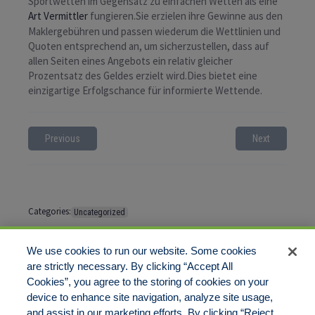
Sportwetten im Gegensatz zu einfachen Wetten als eine
Art Vermittler
fungieren.Sie erzielen ihre Gewinne aus den
Maklergebühren und passen wiederum die Wettlinien und
Quoten entsprechend an, um sicherzustellen, dass auf
allen Seiten eines Angebots ein relativ gleicher
Prozentsatz des Geldes erzielt wird.Dies bietet eine
einzigartige Erfolgschance für informierte Wettende.
Previous
Next
Categories:
Uncategorized
Tags:
No tags
We use cookies to run our website. Some cookies
are strictly necessary. By clicking “Accept All
Cookies”, you agree to the storing of cookies on your
Comments are closed
device to enhance site navigation, analyze site usage,
and assist in our marketing efforts. By clicking “Reject