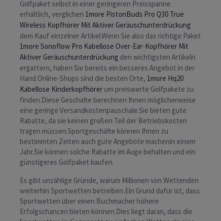
Golfpaket selbst in einer geringeren Preisspanne
erhältlich, verglichen
1more PistonBuds Pro Q30 True
Wireless Kopfhörer Mit Aktiver Geräuschunterdrückung
dem Kauf einzelner Artikel.Wenn Sie also das richtige Paket
1more Sonoflow Pro Kabellose Over-Ear-Kopfhörer Mit
Aktiver Geräuschunterdrückung
den wichtigsten Artikeln
ergattern, haben Sie bereits ein besseres Angebot in der
Hand.Online-Shops sind die besten Orte,
1more Hq20
Kabellose Kinderkopfhörer
um preiswerte Golfpakete zu
finden.Diese Geschäfte berechnen Ihnen möglicherweise
eine geringe Versandkostenpauschale.Sie bieten gute
Rabatte, da sie keinen großen Teil der Betriebskosten
tragen müssen.Sportgeschäfte können Ihnen zu
bestimmten Zeiten auch gute Angebote machenin einem
Jahr.Sie können solche Rabatte im Auge behalten und ein
günstigeres Golfpaket kaufen.
Es gibt unzählige Gründe, warum Millionen von Wettenden
weiterhin Sportwetten betreiben.Ein Grund dafür ist, dass
Sportwetten über einen Buchmacher höhere
Erfolgschancen bieten können.Dies liegt daran, dass die