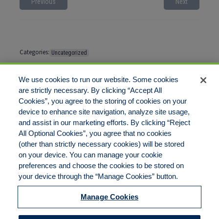
Previous
Next
Categories:
Uncategorized
Tags:
No tags
We use cookies to run our website. Some cookies
are strictly necessary. By clicking “Accept All
Cookies”, you agree to the storing of cookies on your
Comments are closed
device to enhance site navigation, analyze site usage,
and assist in our marketing efforts. By clicking “Reject
All Optional Cookies”, you agree that no cookies
(other than strictly necessary cookies) will be stored
on your device. You can manage your cookie
preferences and choose the cookies to be stored on
Disclaimer
Legal Notices
Your Privacy Rights
your device through the “Manage Cookies” button.
Do Not Sell/Share/Limit Disclosure
Cookies Policy
Manage Cookies
Accessibility
Commitment to EEO
Manage Cookies