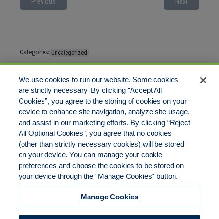
Previous
Next
Categories:
Uncategorized
Tags:
No tags
We use cookies to run our website. Some cookies
are strictly necessary. By clicking “Accept All
Cookies”, you agree to the storing of cookies on your
Comments are closed
device to enhance site navigation, analyze site usage,
and assist in our marketing efforts. By clicking “Reject
All Optional Cookies”, you agree that no cookies
(other than strictly necessary cookies) will be stored
on your device. You can manage your cookie
preferences and choose the cookies to be stored on
Disclaimer
Legal Notices
Your Privacy Rights
your device through the “Manage Cookies” button.
Do Not Sell/Share/Limit Disclosure
Cookies Policy
Manage Cookies
Accessibility
Commitment to EEO
Manage Cookies