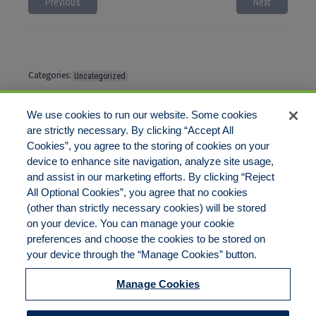
Previous
Next
Categories:
Uncategorized
Tags:
No tags
We use cookies to run our website. Some cookies
are strictly necessary. By clicking “Accept All
Cookies”, you agree to the storing of cookies on your
Comments are closed
device to enhance site navigation, analyze site usage,
and assist in our marketing efforts. By clicking “Reject
All Optional Cookies”, you agree that no cookies
(other than strictly necessary cookies) will be stored
on your device. You can manage your cookie
preferences and choose the cookies to be stored on
Disclaimer
Legal Notices
Your Privacy Rights
your device through the “Manage Cookies” button.
Do Not Sell/Share/Limit Disclosure
Cookies Policy
Manage Cookies
Accessibility
Commitment to EEO
Manage Cookies