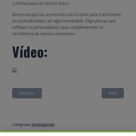
y formas para un efecto único.
Recuerda que los accesorios son la clave para transformar
un atuendo básico en algo memorable. Elige piezas que
reflejen tu personalidad y que complementen tu
vestimenta de manera armoniosa.
Vídeo:
Previous
Next
Categories:
Uncategorized