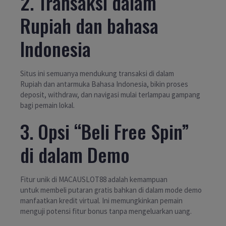
2. Transaksi dalam
Rupiah dan bahasa
Indonesia
Situs ini semuanya mendukung transaksi di dalam
Rupiah dan antarmuka Bahasa Indonesia, bikin proses
deposit, withdraw, dan navigasi mulai terlampau gampang
bagi pemain lokal.
3. Opsi “Beli Free Spin”
di dalam Demo
Fitur unik di MACAUSLOT88 adalah kemampuan
untuk membeli putaran gratis bahkan di dalam mode demo
manfaatkan kredit virtual. Ini memungkinkan pemain
menguji potensi fitur bonus tanpa mengeluarkan uang.