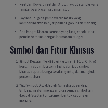
Reel dan Rows: 5 reel dan 3 rows layout standar yang
familiar bagi biasanya pemain slot
Paylines: 25 garis pembayaran masih yang
memperlihatkan banyak peluang gabungan menang
Bet Range: Kisaran taruhan yang luas, cocok untuk
pemain bersama dengan bermacam budget
Simbol dan Fitur Khusus
Simbol Reguler: Terdiri dari kartu remi (10, J, Q, K, A)
bersama desain bertema India, dan juga simbol
khusus seperti bunga teratai, genta, dan mangkuk
persembahan.
Wild Symbol: Diwakili oleh Ganesha Jr. sendiri,
lambang ini akan menggantikan semua simbol lain
(kecuali Scatter) untuk membentuk gabungan
menang.