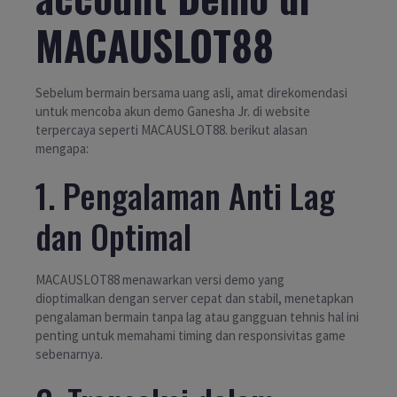
MACAUSLOT88
Sebelum bermain bersama uang asli, amat direkomendasi
untuk mencoba akun demo Ganesha Jr. di website
terpercaya seperti MACAUSLOT88. berikut alasan
mengapa:
1. Pengalaman Anti Lag
dan Optimal
MACAUSLOT88 menawarkan versi demo yang
dioptimalkan dengan server cepat dan stabil, menetapkan
pengalaman bermain tanpa lag atau gangguan tehnis hal ini
penting untuk memahami timing dan responsivitas game
sebenarnya.