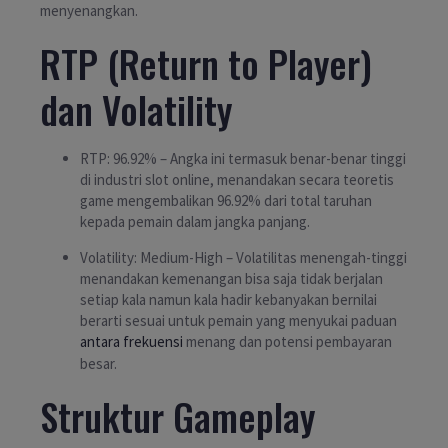
menyenangkan.
RTP (Return to Player)
dan Volatility
RTP: 96.92% – Angka ini termasuk benar-benar tinggi
di industri slot online, menandakan secara teoretis
game mengembalikan 96.92% dari total taruhan
kepada pemain dalam jangka panjang.
Volatility: Medium-High – Volatilitas menengah-tinggi
menandakan kemenangan bisa saja tidak berjalan
setiap kala namun kala hadir kebanyakan bernilai
berarti sesuai untuk pemain yang menyukai paduan
antara frekuensi
menang dan potensi pembayaran
besar.
Struktur Gameplay