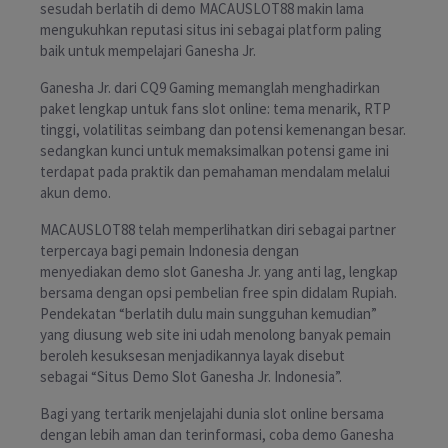
sesudah berlatih di demo MACAUSLOT88 makin lama
mengukuhkan reputasi situs ini sebagai platform paling
baik untuk mempelajari Ganesha Jr.
Ganesha Jr. dari CQ9 Gaming memanglah menghadirkan
paket lengkap untuk fans slot online: tema menarik, RTP
tinggi, volatilitas seimbang dan potensi kemenangan besar.
sedangkan kunci untuk memaksimalkan potensi game ini
terdapat pada praktik dan pemahaman mendalam melalui
akun demo.
MACAUSLOT88 telah memperlihatkan diri sebagai partner
terpercaya bagi pemain Indonesia dengan
menyediakan demo slot Ganesha Jr. yang anti lag, lengkap
bersama dengan opsi pembelian free spin didalam Rupiah.
Pendekatan “berlatih dulu main sungguhan kemudian”
yang diusung web site ini udah menolong banyak pemain
beroleh kesuksesan menjadikannya layak disebut
sebagai “Situs Demo Slot Ganesha Jr. Indonesia”.
Bagi yang tertarik menjelajahi dunia slot online bersama
dengan lebih aman dan terinformasi, coba demo Ganesha