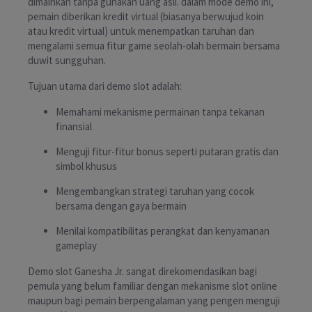
dimainkan tanpa gunakan uang asli. dalam mode demo ini,
pemain diberikan kredit virtual (biasanya berwujud koin
atau kredit virtual) untuk menempatkan taruhan dan
mengalami semua fitur game seolah-olah bermain bersama
duwit sungguhan.
Tujuan utama dari demo slot adalah:
Memahami mekanisme permainan tanpa tekanan
finansial
Menguji fitur-fitur bonus seperti putaran gratis dan
simbol khusus
Mengembangkan strategi taruhan yang cocok
bersama dengan gaya bermain
Menilai kompatibilitas perangkat dan kenyamanan
gameplay
Demo slot Ganesha Jr. sangat direkomendasikan bagi
pemula yang belum familiar dengan mekanisme slot online
maupun bagi pemain berpengalaman yang pengen menguji