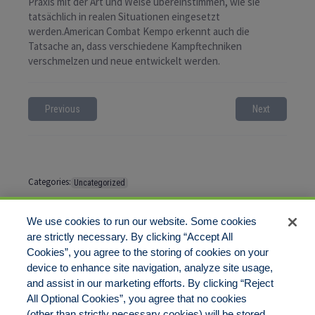
Praxis mit der Art und Weise übereinstimmen, wie sie
tatsächlich in realen Situationen eingesetzt
werden.American Combat Kempo erkennt auch die
Tatsache an, dass verschiedene Kampftechniken
verschmelzen und neue entwickelt werden.
Previous
Next
Categories:
Uncategorized
Tags:
No tags
We use cookies to run our website. Some cookies
are strictly necessary. By clicking “Accept All
Cookies”, you agree to the storing of cookies on your
Comments are closed
device to enhance site navigation, analyze site usage,
and assist in our marketing efforts. By clicking “Reject
All Optional Cookies”, you agree that no cookies
(other than strictly necessary cookies) will be stored