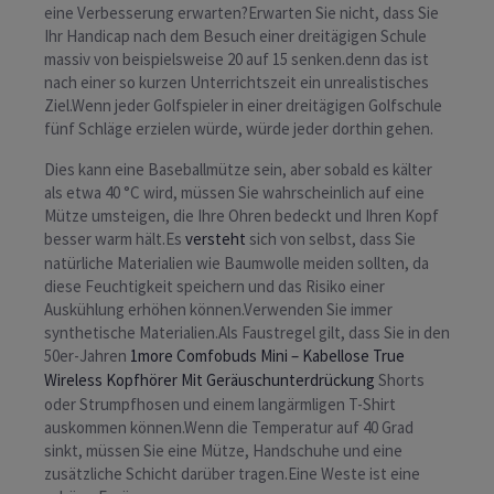
eine Verbesserung erwarten?Erwarten Sie nicht, dass Sie
Ihr Handicap nach dem Besuch einer dreitägigen Schule
massiv von beispielsweise 20 auf 15 senken.denn das ist
nach einer so kurzen Unterrichtszeit ein unrealistisches
Ziel.Wenn jeder Golfspieler in einer dreitägigen Golfschule
fünf Schläge erzielen würde, würde jeder dorthin gehen.
Dies kann eine Baseballmütze sein, aber sobald es kälter
als etwa 40 °C wird, müssen Sie wahrscheinlich auf eine
Mütze umsteigen, die Ihre Ohren bedeckt und Ihren Kopf
besser warm hält.Es
versteht
sich von selbst, dass Sie
natürliche Materialien wie Baumwolle meiden sollten, da
diese Feuchtigkeit speichern und das Risiko einer
Auskühlung erhöhen können.Verwenden Sie immer
synthetische Materialien.Als Faustregel gilt, dass Sie in den
50er-Jahren
1more Comfobuds Mini – Kabellose True
Wireless Kopfhörer Mit Geräuschunterdrückung
Shorts
oder Strumpfhosen und einem langärmligen T-Shirt
auskommen können.Wenn die Temperatur auf 40 Grad
sinkt, müssen Sie eine Mütze, Handschuhe und eine
zusätzliche Schicht darüber tragen.Eine Weste ist eine