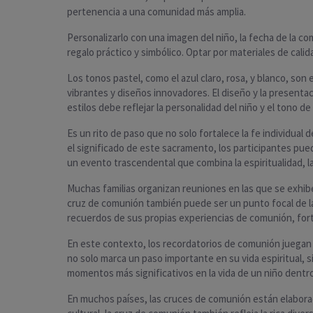
pertenencia a una comunidad más amplia.
Personalizarlo con una imagen del niño, la fecha de la 
regalo práctico y simbólico. Optar por materiales de cal
Los tonos pastel, como el azul claro, rosa, y blanco, so
vibrantes y diseños innovadores. El diseño y la presenta
estilos debe reflejar la personalidad del niño y el tono de 
Es un rito de paso que no solo fortalece la fe individual
el significado de este sacramento, los participantes pue
un evento trascendental que combina la espiritualidad, la 
Muchas familias organizan reuniones en las que se exhibe 
cruz de comunión también puede ser un punto focal de la
recuerdos de sus propias experiencias de comunión, forta
En este contexto, los recordatorios de comunión juegan 
no solo marca un paso importante en su vida espiritual, 
momentos más significativos en la vida de un niño dentro 
En muchos países, las cruces de comunión están elaborad