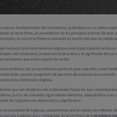
los valores fundamentales del cristianismo, guiándolos en su camino esp
endo un ancla firme, un recordatorio de los principios eternos de amor y s
nclusión, la cruz en la Primera Comunión es mucho más que un simple acce
involucra tanto la enseñanza religiosa como la participación activa en la 
pios del catolicismo, la importancia de la misa y el significado del sac
 el sacramento que están a punto de recibir.
asta lo moderno, hay un recordatorio perfecto para cada niño y cada fami
onsideración, puedes asegurarte de que este día especial sea recordado c
l de esta celebración religiosa.
 diseños que van desde los más tradicionales hasta los más contemporáneo
 moderno, la cruz de comunión sigue siendo relevante, adaptándose a los
iendo de cada pieza un objeto único y significativo.
 en la comunidad de la iglesia, compartiendo una fe común con millones d
s con una tradición rica y compartida. En el contexto de la
mi primera co