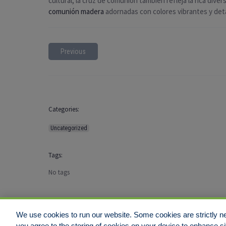
cultural, la cruz de comunión también refleja la rica div
comunión madera
adornadas con colores vibrantes y detall
Previous
Categories:
Uncategorized
Tags:
No tags
We use cookies to run our website. Some cookies are strictly ne
you agree to the storing of cookies on your device to enhance si