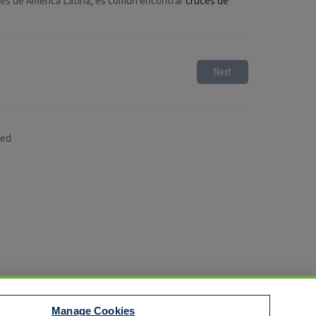
artes de América Latina, es común encontrar
cruces de
Next
sed
Manage Cookies