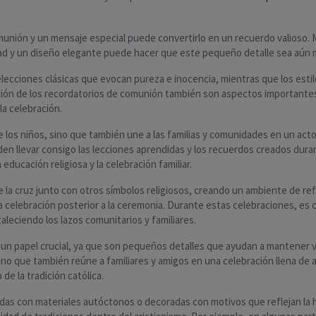
comunión y un mensaje especial puede convertirlo en un recuerdo valioso
idad y un diseño elegante puede hacer que este pequeño detalle sea aún 
n elecciones clásicas que evocan pureza e inocencia, mientras que los e
ción de los recordatorios de comunión también son aspectos importantes 
la celebración.
 de los niños, sino que también une a las familias y comunidades en un ac
den llevar consigo las lecciones aprendidas y los recuerdos creados dura
educación religiosa y la celebración familiar.
la cruz junto con otros símbolos religiosos, creando un ambiente de refle
 celebración posterior a la ceremonia. Durante estas celebraciones, es 
leciendo los lazos comunitarios y familiares.
un papel crucial, ya que son pequeños detalles que ayudan a mantener vi
sino que también reúne a familiares y amigos en una celebración llena de 
de la tradición católica.
as con materiales autóctonos o decoradas con motivos que reflejan la h