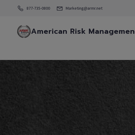
877-735-0800
Marketing@armr.net
American Risk Management