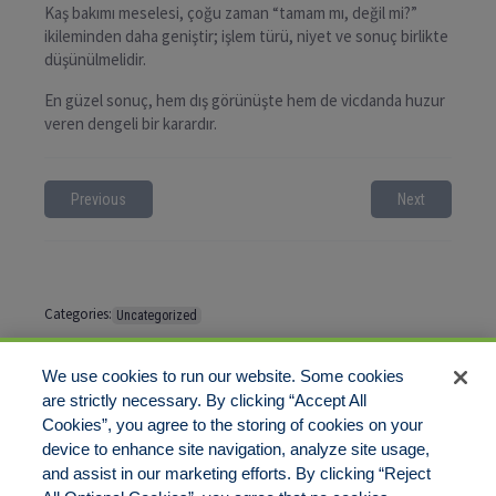
Kaş bakımı meselesi, çoğu zaman “tamam mı, değil mi?”
ikileminden daha geniştir; işlem türü, niyet ve sonuç birlikte
düşünülmelidir.
En güzel sonuç, hem dış görünüşte hem de vicdanda huzur
veren dengeli bir karardır.
Previous
Next
Categories:
Uncategorized
Tags:
No tags
We use cookies to run our website. Some cookies
are strictly necessary. By clicking “Accept All
Cookies”, you agree to the storing of cookies on your
Comments are closed
device to enhance site navigation, analyze site usage,
and assist in our marketing efforts. By clicking “Reject