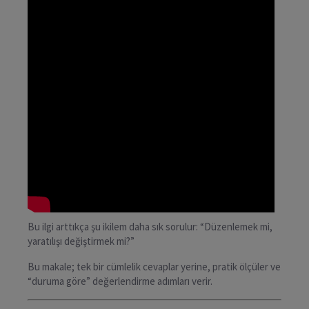
Bu ilgi arttıkça şu ikilem daha sık sorulur: “Düzenlemek mi,
yaratılışı değiştirmek mi?”
Bu makale; tek bir cümlelik cevaplar yerine, pratik ölçüler ve
“duruma göre” değerlendirme adımları verir.