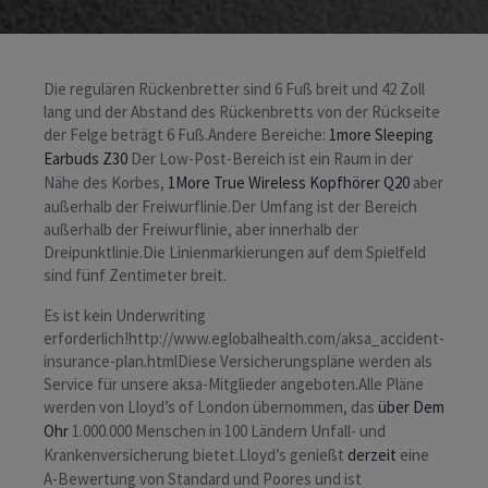
Die regulären Rückenbretter sind 6 Fuß breit und 42 Zoll
lang und der Abstand des Rückenbretts von der Rückseite
der Felge beträgt 6 Fuß.Andere Bereiche:
1more Sleeping
Earbuds Z30
Der Low-Post-Bereich ist ein Raum in der
Nähe des Korbes,
1More True Wireless Kopfhörer Q20
aber
außerhalb der Freiwurflinie.Der Umfang ist der Bereich
außerhalb der Freiwurflinie, aber innerhalb der
Dreipunktlinie.Die Linienmarkierungen auf dem Spielfeld
sind fünf Zentimeter breit.
Es ist kein Underwriting
erforderlich!http://www.eglobalhealth.com/aksa_accident-
insurance-plan.htmlDiese Versicherungspläne werden als
Service für unsere aksa-Mitglieder angeboten.Alle Pläne
werden von Lloyd’s of London übernommen, das
über Dem
Ohr
1.000.000 Menschen in 100 Ländern Unfall- und
Krankenversicherung bietet.Lloyd’s genießt
derzeit
eine
A-Bewertung von Standard und Poores und ist