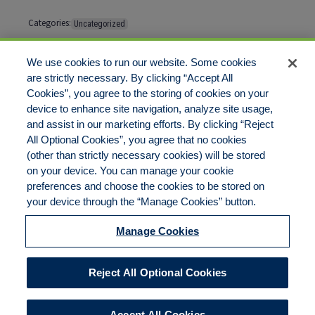
Categories:
Uncategorized
Tags:
No tags
We use cookies to run our website. Some cookies
are strictly necessary. By clicking “Accept All
Cookies”, you agree to the storing of cookies on your
Comments are closed
device to enhance site navigation, analyze site usage,
and assist in our marketing efforts. By clicking “Reject
All Optional Cookies”, you agree that no cookies
(other than strictly necessary cookies) will be stored
on your device. You can manage your cookie
preferences and choose the cookies to be stored on
Disclaimer
Legal Notices
Your Privacy Rights
your device through the “Manage Cookies” button.
Do Not Sell/Share/Limit Disclosure
Cookies Policy
Manage Cookies
Accessibility
Commitment to EEO
Manage Cookies
Reject All Optional Cookies
© 2026 American Risk Management Resources Network, a
division of ECC Insurance Brokers, LLC. All rights reserved
Accept All Cookies