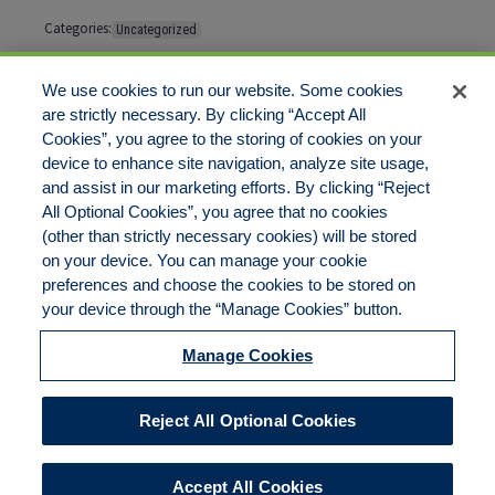
Categories:
Uncategorized
Tags:
No tags
We use cookies to run our website. Some cookies
are strictly necessary. By clicking “Accept All
Cookies”, you agree to the storing of cookies on your
Comments are closed
device to enhance site navigation, analyze site usage,
and assist in our marketing efforts. By clicking “Reject
All Optional Cookies”, you agree that no cookies
(other than strictly necessary cookies) will be stored
on your device. You can manage your cookie
preferences and choose the cookies to be stored on
Disclaimer
Legal Notices
Your Privacy Rights
your device through the “Manage Cookies” button.
Do Not Sell/Share/Limit Disclosure
Cookies Policy
Manage Cookies
Accessibility
Commitment to EEO
Manage Cookies
Reject All Optional Cookies
© 2026 American Risk Management Resources Network, a
division of ECC Insurance Brokers, LLC. All rights reserved
Accept All Cookies