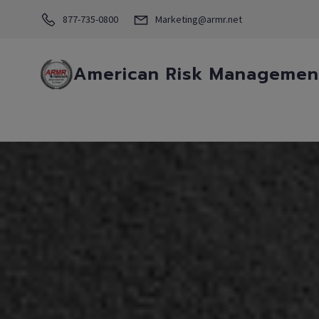
877-735-0800
Marketing@armr.net
American Risk Management