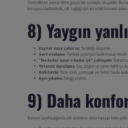
Temizlikten sonra ciltte geçici bir su kaybı oluşabilir. B
koruyucu kullanmak, cilt sağlığı için en etkili koruma adımı
8) Yaygın yanl
Kaynar suya yakın su
: Sıcaklığı düşürün.
Sert ovalama
: Parmak uçlarıyla nazik masaj tercih 
“Ne kadar uzun o kadar iyi” yaklaşımı
: Rahatsı
Yetersiz durulama
: Saç çizgisi ve çene dahil iyi d
Kirli havlu
: Yüze özel, yumuşak ve temiz havlu kull
Aşırı yıkama
: Sıklığı azaltın.
9) Daha konfor
Bariyer zayıfladığında cilt ürünlere daha hassas hale gelir.