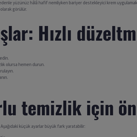
u nedenle yüzünüz hâlâ hafif nemliyken bariyer destekleyici krem uygulamak
 olarak görülür.
ışlar: Hızlı düzeltm
edin.
zlık olursa hemen durun.
urulayın.
anın.
lu temizlik için ön
 Aşağıdaki küçük ayarlar büyük fark yaratabilir: