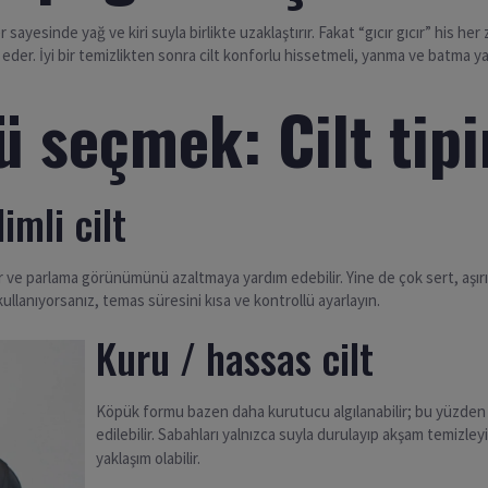
yesinde yağ ve kiri suyla birlikte uzaklaştırır. Fakat “gıcır gıcır” his her z
eder. İyi bir temizlikten sonra cilt konforlu hissetmeli, yanma ve batma y
 seçmek: Cilt tipin
imli cilt
lir ve parlama görünümünü azaltmaya yardım edebilir. Yine de çok sert, aşırı
 kullanıyorsanız, temas süresini kısa ve kontrollü ayarlayın.
Kuru / hassas cilt
Köpük formu bazen daha kurutucu algılanabilir; bu yüzden
edilebilir. Sabahları yalnızca suyla durulayıp akşam temizley
yaklaşım olabilir.