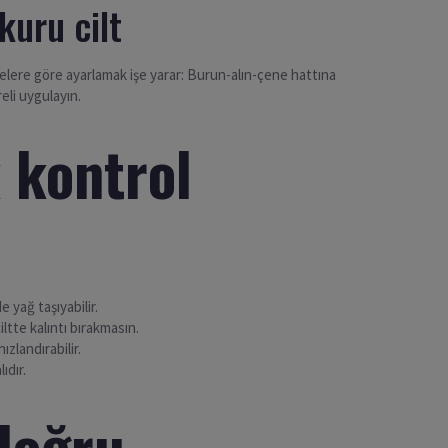
kuru cilt
elere göre ayarlamak işe yarar: Burun-alın-çene hattına
eli uygulayın.
 kontrol
de yağ taşıyabilir.
ciltte kalıntı bırakmasın.
ızlandırabilir.
ıdır.
doğru