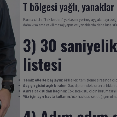
T bölgesi yağlı, yanaklar 
Karma ciltte “tek beden” yaklaşımı yerine, uygulamayı bölg
daha kısa ama etkili masaj yapın ve yanaklarda daha kısa sür
3) 30 saniyelik
listesi
Temiz ellerle başlayın
: Kirli eller, temizleme sırasında cil
Saç çizgisini açık bırakın
: Saç diplerindeki ürün artıkları 
Aşırı sıcak sudan kaçının
: Çok sıcak su, cildin kurumasını h
Yüz için ayrı havlu kullanın
: Yüz havlusu sık değişen olmal
4) Adım adım 