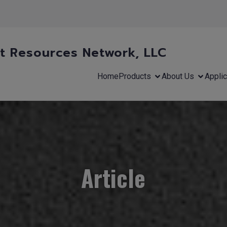
 Resources Network, LLC
Home
Products
About Us
Applic
Article