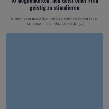
10 Möglichkeiten, den Geist einer Frau
geistig zu stimulieren
Einige Trainer missbilligen die Idee, neutrale Spieler in den
Trainingseinheiten einzusetzen.Ich[…]