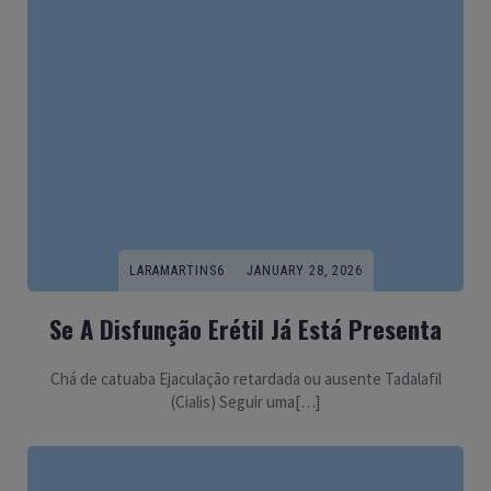
LARAMARTINS6
JANUARY 28, 2026
Se A Disfunção Erétil Já Está Presenta
Chá de catuaba Ejaculação retardada ou ausente Tadalafil
(Cialis) Seguir uma[…]