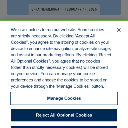
EFRAINMAIER864
FEBRUARY 14, 2026
Диагностический разъём Renault Duster:
We use cookies to run our website. Some cookies
где находится и как подключить сканер
are strictly necessary. By clicking “Accept All
Cookies”, you agree to the storing of cookies on your
На всех версиях Renault Duster установлен стандартный
device to enhance site navigation, analyze site usage,
диагностический разъём OBD-II.В этой[…]
and assist in our marketing efforts. By clicking “Reject
All Optional Cookies”, you agree that no cookies
(other than strictly necessary cookies) will be stored
on your device. You can manage your cookie
preferences and choose the cookies to be stored on
Disclaimer
Legal Notices
Your Privacy Rights
your device through the “Manage Cookies” button.
Do Not Sell/Share/Limit Disclosure
Cookies Policy
Manage Cookies
Accessibility
Commitment to EEO
Manage Cookies
Reject All Optional Cookies
© 2026 American Risk Management Resources Network, a
division of ECC Insurance Brokers, LLC. All rights reserved