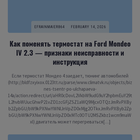
EFRAINMAIER864
FEBRUARY 14, 2026
Как поменять термостат на Ford Mondeo
IV 2.3 — признаки неисправности и
инструкция
Если термостат Мондео 4 заедает, тюнинг автомобилей
(http://bldfzxyixox.0123tt.ru/parse/www.climatvk.ru/objects/biz
nes-tsentr-po-ulchapaeva-
14a/action.redirect/url/aHR0cDovL2VkbW9udG9uY2hpbmEuY29t
L2hvbWUucGhwP21vZD1zcGFjZSZ1aWQ9MjcxOTQzJmRvPXBy
b2ZpbGU/bW9kPXNwYWNlJnVpZD0xMjg2OTkxJmRvPXByb2Zp
bGU/bW9kPXNwYWNlJnVpZD0xMTc0OTU2MSZkbz1wcm9maW
xl) двигатель может перегреваться[…]