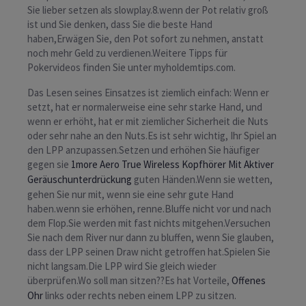
Sie lieber setzen als slowplay.8.wenn der Pot relativ groß
ist und Sie denken, dass Sie die beste Hand
haben,Erwägen Sie, den Pot sofort zu nehmen, anstatt
noch mehr Geld zu verdienen.Weitere Tipps für
Pokervideos finden Sie unter myholdemtips.com.
Das Lesen seines Einsatzes ist ziemlich einfach: Wenn er
setzt, hat er normalerweise eine sehr starke Hand, und
wenn er erhöht, hat er mit ziemlicher Sicherheit die Nuts
oder sehr nahe an den Nuts.Es ist sehr wichtig, Ihr Spiel an
den LPP anzupassen.Setzen und erhöhen Sie häufiger
gegen sie
1more Aero True Wireless Kopfhörer Mit Aktiver
Geräuschunterdrückung
guten Händen.Wenn sie wetten,
gehen Sie nur mit, wenn sie eine sehr gute Hand
haben.wenn sie erhöhen, renne.Bluffe nicht vor und nach
dem Flop.Sie werden mit fast nichts mitgehen.Versuchen
Sie nach dem River nur dann zu bluffen, wenn Sie glauben,
dass der LPP seinen Draw nicht getroffen hat.Spielen Sie
nicht langsam.Die LPP wird Sie gleich wieder
überprüfen.Wo soll man sitzen??Es hat Vorteile,
Offenes
Ohr
links oder rechts neben einem LPP zu sitzen.