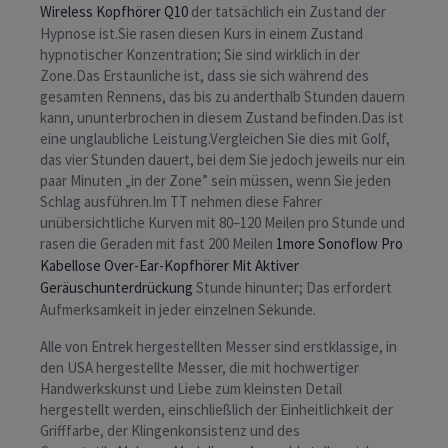
Wireless Kopfhörer Q10
der tatsächlich ein Zustand der
Hypnose ist.Sie rasen diesen Kurs in einem Zustand
hypnotischer Konzentration; Sie sind wirklich in der
Zone.Das Erstaunliche ist, dass sie sich während des
gesamten Rennens, das bis zu anderthalb Stunden dauern
kann, ununterbrochen in diesem Zustand befinden.Das ist
eine unglaubliche Leistung.Vergleichen Sie dies mit Golf,
das vier Stunden dauert, bei dem Sie jedoch jeweils nur ein
paar Minuten „in der Zone” sein müssen, wenn Sie jeden
Schlag ausführen.Im TT nehmen diese Fahrer
unübersichtliche Kurven mit 80–120 Meilen pro Stunde und
rasen die Geraden mit fast 200 Meilen
1more Sonoflow Pro
Kabellose Over-Ear-Kopfhörer Mit Aktiver
Geräuschunterdrückung
Stunde hinunter; Das erfordert
Aufmerksamkeit in jeder einzelnen Sekunde.
Alle von Entrek hergestellten Messer sind erstklassige, in
den USA hergestellte Messer, die mit hochwertiger
Handwerkskunst und Liebe zum kleinsten Detail
hergestellt werden, einschließlich der Einheitlichkeit der
Grifffarbe, der Klingenkonsistenz und des