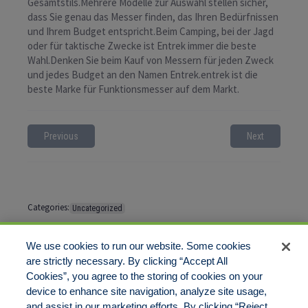
Gesamtstils.Mehrere Modelle zur Auswahl stellen sicher,
dass Sie genau das Messer finden, das Ihren Bedürfnissen
und Ihrem Budget entspricht.Beim Camping, bei der Jagd
oder für taktische Zwecke ist Entrek immer die beste
Wahl.Denken Sie beim Kauf von Messern für jeden Zweck
und jedes Budget an den Namen Entrek.entrek ist die
beste Marke für Funktionsmesser auf dem Markt.
Previous
Next
Categories:
Uncategorized
Tags:
No tags
We use cookies to run our website. Some cookies
are strictly necessary. By clicking “Accept All
Cookies”, you agree to the storing of cookies on your
Comments are closed
device to enhance site navigation, analyze site usage,
and assist in our marketing efforts. By clicking “Reject